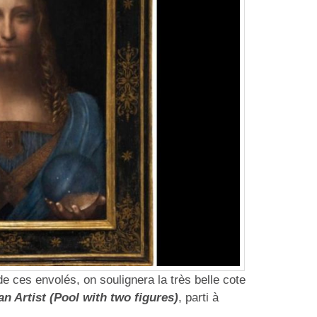
e ces envolés, on soulignera la très belle cote
 an Artist (Pool with two figures)
, parti à