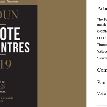
Arti
The T
attac
ORION
LELO
Thoma
Valtes
Sioux
Comm
Pani
Votre 