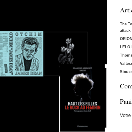
Arti
The T
attac
ORION
LELO
Thoma
Valtes
Sioux
Comm
Pani
Votre 