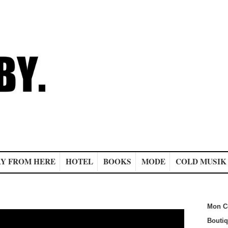
Y FROM HERE
HOTEL
BOOKS
MODE
COLD MUSIK
Mon C
Bouti