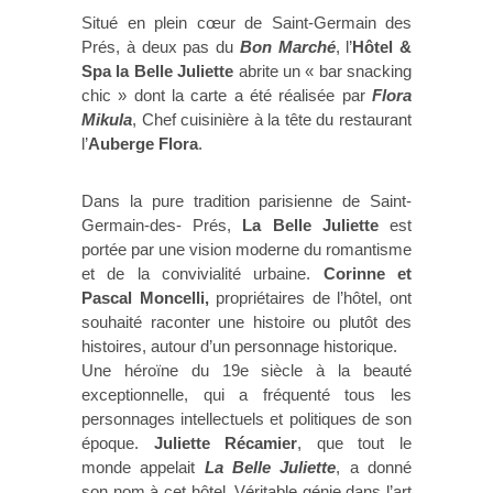
Situé en plein cœur de Saint-Germain des
Prés, à deux pas du
Bon Marché
, l’
Hôtel &
Spa la Belle Juliette
abrite un « bar snacking
chic » dont la carte a été réalisée par
Flora
Mikula
, Chef cuisinière à la tête du restaurant
l’
Auberge Flora
.
Dans la pure tradition parisienne de Saint-
Germain-des- Prés,
La Belle Juliette
est
portée par une vision moderne du romantisme
et de la convivialité urbaine.
Corinne et
Pascal Moncelli,
propriétaires de l’hôtel, ont
souhaité raconter une histoire ou plutôt des
histoires, autour d’un personnage historique.
Une héroïne du 19e siècle à la beauté
exceptionnelle, qui a fréquenté tous les
personnages intellectuels et politiques de son
époque.
Juliette Récamier
, que tout le
monde appelait
La Belle Juliette
, a donné
son nom à cet hôtel. Véritable génie dans l’art