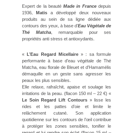
Expert de la beauté
Made in France
depuis
1936,
Matis
a développé deux nouveaux
produits au sein de sa ligne dédiée aux
contours des yeux, à base d’
Eau Végétale de
Thé Matcha
, remarquable pour ses
propriétés anti stress et antioxydants.
«
L’Eau Regard Micellaire
» : sa formule
performante à base d’eau végétale de Thé
Matcha, eau florale de Bleuet et d’Hamamélis
démaquille en un geste sans agresser les
peaux les plus sensibles.
Elle relaxe, rafraîchit, apaise et soulage les
irritations de la peau. (flacon 150 ml – 22 €) «
Le Soin Regard Lift Contours
» lisse les
rides et les pattes d’oie et limite le
relâchement cutané. Son application
quotidienne sur les contours de l’œil contribue
à protéger les zones sensibles, tonifier le
regard et lui rendre son éclat (flacon 15 ml –