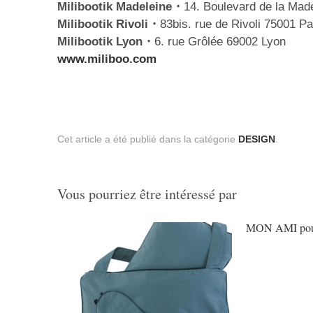
Milibootik Madeleine・
14. Boulevard de la Mad
Milibootik Rivoli・
83bis. rue de Rivoli 75001 Pa
Milibootik Lyon・
6. rue Grôlée 69002 Lyon
www.miliboo.com
Cet article a été publié dans la catégorie
DESIGN
.
Vous pourriez être intéressé par
MON AMI pour