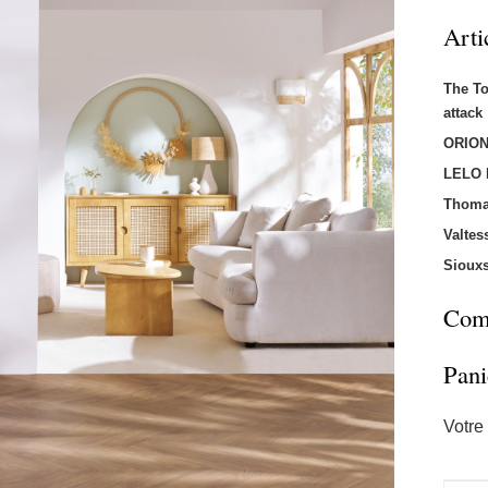
Arti
The T
attac
ORION
LELO
Thoma
Valtes
Sioux
Comm
Pani
Votre 