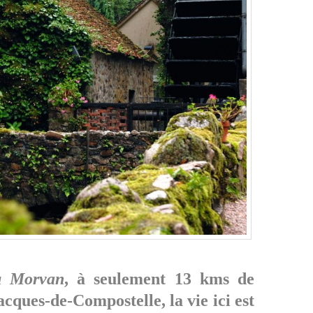
u Morvan
, à seulement 13 kms de
acques-de-Compostelle
, la vie ici est