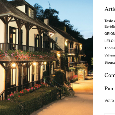
Arti
Toxic
EeriÆ
ORION
LELO
Thoma
Valtes
Sioux
Comm
Pani
Votre 