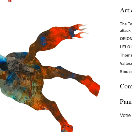
Arti
The T
attac
ORION
LELO
Thoma
Valtes
Sioux
Comm
Pani
Votre 