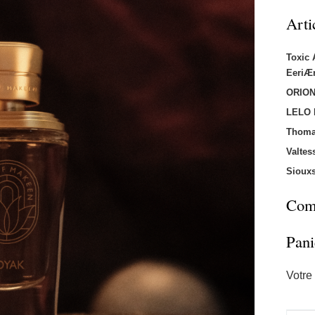
Arti
Toxic
EeriÆ
ORION
LELO
Thoma
Valtes
Sioux
Comm
Pani
Votre 