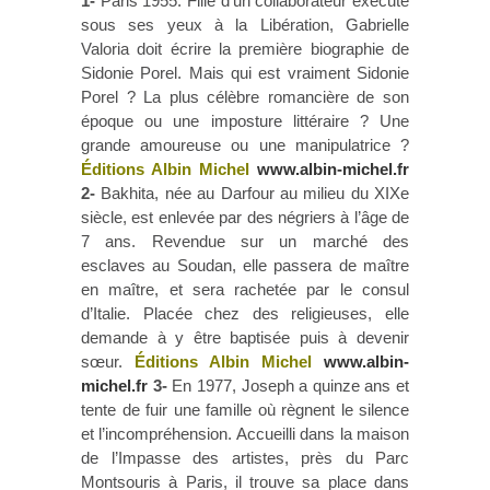
1-
Paris 1955. Fille d’un collaborateur exécuté
sous ses yeux à la Libération, Gabrielle
Valoria doit écrire la première biographie de
Sidonie Porel. Mais qui est vraiment Sidonie
Porel ? La plus célèbre romancière de son
époque ou une imposture littéraire ? Une
grande amoureuse ou une manipulatrice ?
Éditions Albin Michel
www.albin-michel.fr
2-
Bakhita, née au Darfour au milieu du XIXe
siècle, est enlevée par des négriers à l’âge de
7 ans. Revendue sur un marché des
esclaves au Soudan, elle passera de maître
en maître, et sera rachetée par le consul
d’Italie. Placée chez des religieuses, elle
demande à y être baptisée puis à devenir
sœur.
Éditions Albin Michel
www.albin-
michel.fr
3-
En 1977, Joseph a quinze ans et
tente de fuir une famille où règnent le silence
et l’incompréhension. Accueilli dans la maison
de l’Impasse des artistes, près du Parc
Montsouris à Paris, il trouve sa place dans