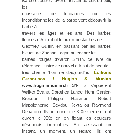
Barbe et autres favoris, les amoureux du poil,
les
chasseurs de tendances ou les
inconditionnelles de la barbe vont découvrir la
barbe à
travers les âges et les arts. Des barbes
fleuries d’Arcimboldo aux moustaches de
Geoffrey Guillin, en passant par les barbes
bleues de Zachari Logan ou encore les
barbes rouges d’Aaron Smith, ce livre de
référence illustre ce nouvel attribut de beauté
très cher à l’homme d’aujourd’hui.
Éditions
Cernnunos / Huginn & Muninn
www.huginnmuninn.fr
34-
Ils s’appellent
Walker Evans, Dorothea Lange, Henri Cartier-
Bresson, Philippe Halsman, Robert
Mapplethorpe, Seydou Keyta ou Raymond
Depardon. Ils ont conclu le XIXe siècle et ont
ouvert le XXe en en fixant les couleurs
désormais immuables. En saisissant un
instant, un moment, un regard, ils ont