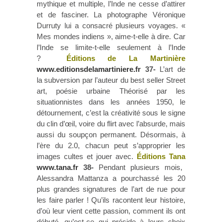
mythique et multiple, l’Inde ne cesse d’attirer
et de fasciner. La photographe Véronique
Durruty lui a consacré plusieurs voyages. «
Mes mondes indiens », aime-t-elle à dire. Car
l’Inde se limite-t-elle seulement à l’Inde
?
Éditions de La Martinière
www.editionsdelamartiniere.fr
37-
L’art de
la subversion par l’auteur du best seller Street
art, poésie urbaine Théorisé par les
situationnistes dans les années 1950, le
détournement, c’est la créativité sous le signe
du clin d’œil, voire du flirt avec l’absurde, mais
aussi du soupçon permanent. Désormais, à
l’ère du 2.0, chacun peut s’approprier les
images cultes et jouer avec.
Éditions Tana
www.tana.fr
38-
Pendant plusieurs mois,
Alessandra Mattanza a pourchassé les 20
plus grandes signatures de l’art de rue pour
les faire parler ! Qu’ils racontent leur histoire,
d’où leur vient cette passion, comment ils ont
débuté, qu’est-ce qui préside à leurs choix