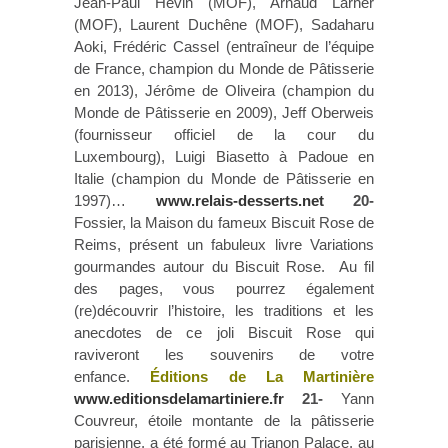
Jean-Paul Hévin (MOF), Arnaud Larher
(MOF), Laurent Duchêne (MOF), Sadaharu
Aoki, Frédéric Cassel (entraîneur de l’équipe
de France, champion du Monde de Pâtisserie
en 2013), Jérôme de Oliveira (champion du
Monde de Pâtisserie en 2009), Jeff Oberweis
(fournisseur officiel de la cour du
Luxembourg), Luigi Biasetto à Padoue en
Italie (champion du Monde de Pâtisserie en
1997)…
www.relais-desserts.net
20-
Fossier, la Maison du fameux Biscuit Rose de
Reims, présent un fabuleux livre Variations
gourmandes autour du Biscuit Rose. Au fil
des pages, vous pourrez également
(re)découvrir l’histoire, les traditions et les
anecdotes de ce joli Biscuit Rose qui
raviveront les souvenirs de votre
enfance.
Éditions de La Martinière
www.editionsdelamartiniere.fr
21-
Yann
Couvreur, étoile montante de la pâtisserie
parisienne, a été formé au Trianon Palace, au