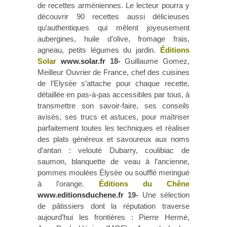
de recettes arméniennes. Le lecteur pourra y
découvrir 90 recettes aussi délicieuses
qu’authentiques qui mêlent joyeusement
aubergines, huile d’olive, fromage frais,
agneau, petits légumes du jardin.
Éditions
Solar
www.solar.fr
18-
Guillaume Gomez,
Meilleur Ouvrier de France, chef des cuisines
de l’Elysée s’attache pour chaque recette,
détaillée en pas-à-pas accessibles par tous, à
transmettre son savoir-faire, ses conseils
avisés, ses trucs et astuces, pour maîtriser
parfaitement toutes les techniques et réaliser
des plats généreux et savoureux aux noms
d’antan : velouté Dubarry, coulibiac de
saumon, blanquette de veau à l’ancienne,
pommes moulées Élysée ou soufflé meringué
à l’orange.
Éditions du Chêne
www.editionsduchene.fr
19-
Une sélection
de pâtissiers dont la réputation traverse
aujourd’hui les frontières : Pierre Hermé,