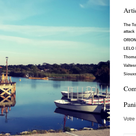
Arti
The T
attac
ORION
LELO
Thoma
Valtes
Sioux
Comm
Pani
Votre 