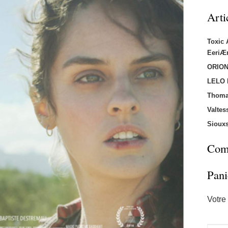
Arti
Toxic
EeriÆ
ORION
LELO
Thoma
Valtes
Sioux
Comm
Pani
Votre 