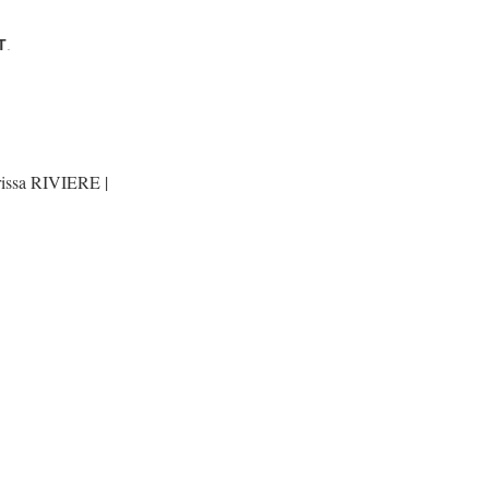
T
.
issa RIVIERE |