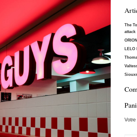
Arti
The T
attac
ORION
LELO
Thoma
Valtes
Sioux
Comm
Pani
Votre 