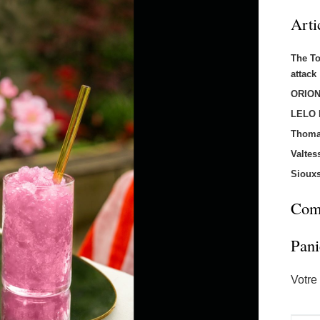
Arti
The T
attac
ORION
LELO
Thoma
Valtes
Sioux
Comm
Pani
Votre 