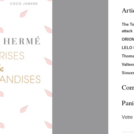
Arti
The T
attac
ORION
LELO
Thoma
Valtes
Sioux
Comm
Pani
Votre 