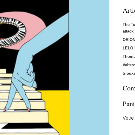
Arti
The T
attac
ORION
LELO
Thoma
Valtes
Sioux
Comm
Pani
Votre 