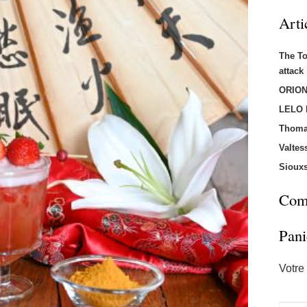
Arti
The T
attac
ORION
LELO
Thoma
Valtes
Sioux
Comm
Pani
Votre 