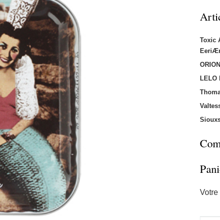
Arti
Toxic
EeriÆ
ORION
LELO
Thoma
Valtes
Sioux
Comm
Pani
Votre 