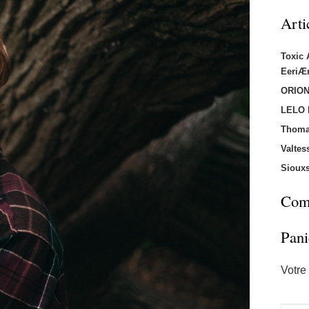
Arti
Toxic
EeriÆ
ORION
LELO
Thoma
Valtes
Sioux
Comm
Pani
Votre 